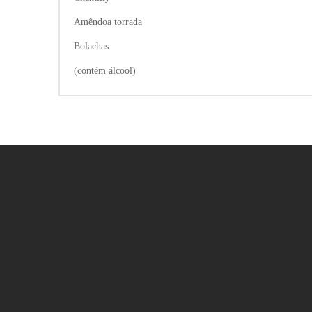
Amêndoa torrada
Bolachas
(contém álcool)