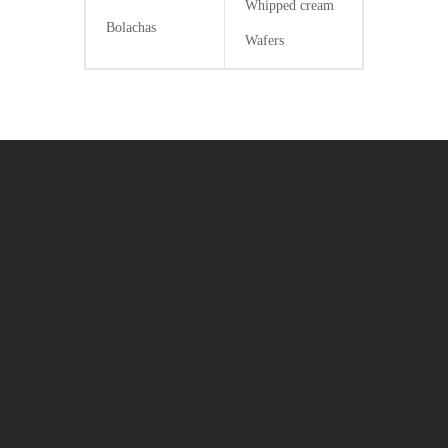
Whipped cream
Bolachas
Wafers