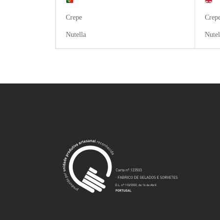
Crepe
Crep
Nutella
Nutel