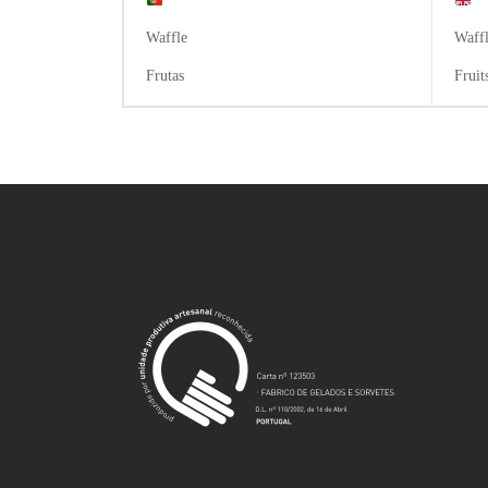
Waffle
Waff
Frutas
Fruit