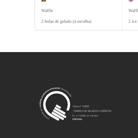
Waffle
Waff
2 bolas de gelado (à escolha)
2 ice